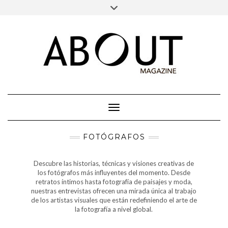
Saltar
INSTAGRAM
SPOTIFY
Alternar
al
la
contenido
cabecera
Cambiar modo de navegación
FOTÓGRAFOS
Descubre las historias, técnicas y visiones creativas de
los fotógrafos más influyentes del momento. Desde
retratos íntimos hasta fotografía de paisajes y moda,
nuestras entrevistas ofrecen una mirada única al trabajo
de los artistas visuales que están redefiniendo el arte de
la fotografía a nivel global.